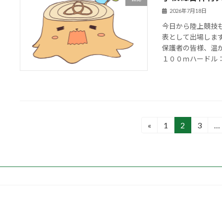
2026年7月18日
今日から陸上競技
表として出場しま
保護者の皆様、温
１００ｍハードル：予
投
«
1
2
3
…
固
固
固
定
定
定
稿
ペ
ペ
ペ
の
ー
ー
ー
ジ
ジ
ジ
ペ
ー