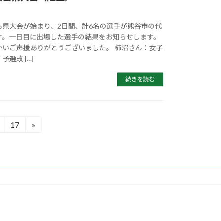
も県大会が始まり、2日間、計6名の選手が熊谷市の代
す。一日目に出場した選手の結果をお知らせします。
かいご声援ありがとうございました。 柿沼さん：女子
選敗 […]
続きを読む
17
»
固
定
ペ
ー
ジ