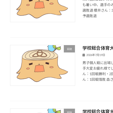
も暑い中、選手のみ
選敗退 櫻井さん：3
予選敗退
学校総合体育
日誌
2026年7月19日
男子個人戦に出場
手大変お疲れ様で
ん：1回戦勝利・2
ん：1回戦惜敗 森さん
学校総合体育
日誌