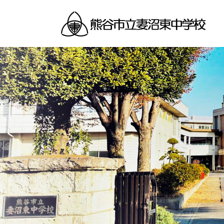
コ
ナ
ン
ビ
テ
ゲ
ン
ー
ツ
シ
へ
ョ
ス
ン
キ
に
ッ
移
プ
動