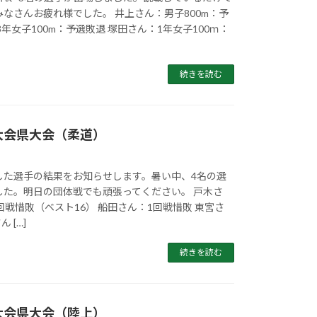
なさんお疲れ様でした。 井上さん：男子800m：予
年女子100m：予選敗退 塚田さん：1年女子100ｍ：
続きを読む
大会県大会（柔道）
した選手の結果をお知らせします。暑い中、4名の選
した。明日の団体戦でも頑張ってください。 戸木さ
回戦惜敗（ベスト16） 船田さん：1回戦惜敗 東宮さ
 […]
続きを読む
大会県大会（陸上）