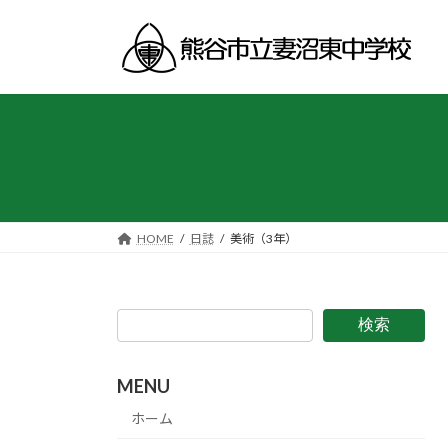
コ
ナ
ン
ビ
テ
ゲ
ン
ー
ツ
シ
へ
ョ
ス
ン
キ
に
ッ
移
プ
動
HOME
日誌
美術（3年）
検索
MENU
ホーム